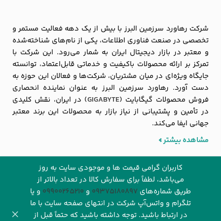
شرکت رهاورد سرزمین البرز با بیش از یک دهه فعالیت مستمر و
تخصصی در صنعت فناوری اطلاعات، یکی از نام‌های شناخته‌شده
و معتبر در بازار دیجیتال ایران به شمار می‌رود. این شرکت با
تمرکز بر ارائه محصولات باکیفیت و خدماتی قابل‌اعتماد، توانسته
جایگاه ویژه‌ای در میان مشتریان، شرکت‌ها و فعالان این حوزه به
دست آورد. رهاورد سرزمین البرز به عنوان نماینده انحصاری
فروش محصولات گیگابایت (
GIGABYTE
) در ایران، نقش کلیدی
در تأمین و پشتیبانی از نیاز بازار به محصولات این برند معتبر
جهانی ایفا می‌کند.
مشاهده بیشتر
کاربران گرامی قیمت ها و موجودی سایت به روز
می‌باشد، لطفاً برای سفارش کالا در تعداد بالاتر از
طریق شماره‌های‌
09375180897
و
09900265210
و یا
تلگرام و واتس‌آپ شرکت در انتهای صفحه سایت با ما
© ۱۴۰۵ تمام حقوق این وب سایت برای شرکت رهاورد‌ سرزمین البرز
در ارتباط باشید. توجه داشته باشید که حتماً قبل از
(فروشگاه اینترنتی
رهاوردتک
) محفوظ می باشد.