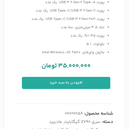
پورت USB 3.2 Gen 2 Type-A: یک عدد
پورت (USB Type-C (USB 3.2 Gen 1: یک عدد
پورت (USB Type-C (USB 3.2 Gen 2×2: یک عدد
جک 3.5 میلی‌متری: سه عدد
پورت RJ-45: یک عدد
بلوتوث: 5.1
ماژول وای‌فای: Intel Wireless-AC 9560
35,000,000
تومان
افزودن به سبد خرید
شناسه محصول:
101001058
دسته:
سری Z790 گیگابایت
,
مادربرد