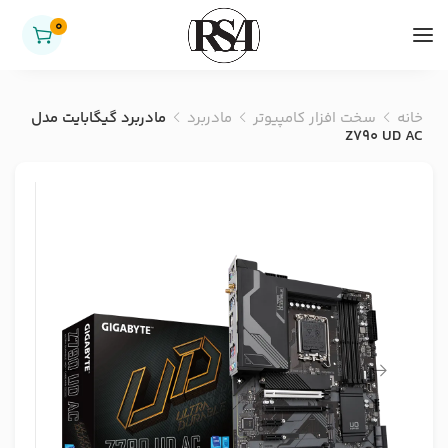
0
خانه
سخت افزار کامپیوتر
مادربرد
مادربرد گیگابایت مدل
Z790 UD AC