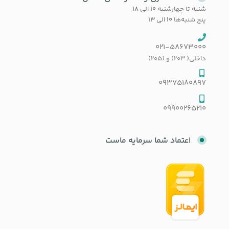
شنبه تا چهارشنبه
۱۰
الی
۱۸
پنج شنبه‌ها
۱۰
الی
۱۳
021-58673000
داخلی( 203) و (205)
09375180897
09900265210
اعتماد شما سرمایه ماست