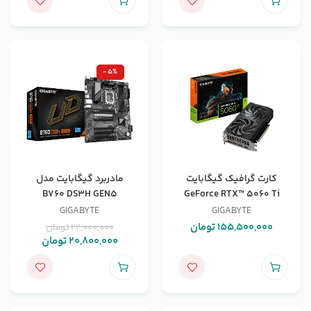
-5%
کارت گرافیک گیگابایت
مادربرد گیگابایت مدل
B760 DS3H GEN5
GeForce RTX™ 5060 Ti
WINDFORCE MAX OC 16G
GIGABYTE
GIGABYTE
155,500,000
تومان
22,000,000
تومان
20,800,000
تومان