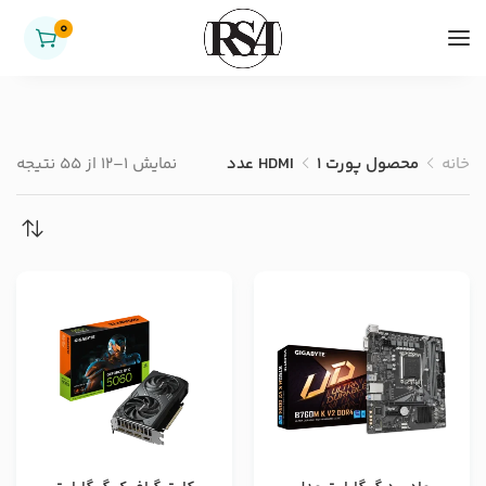
0
خانه
محصول پورت HDMI
1 عدد
نمایش 1–12 از 55 نتیجه