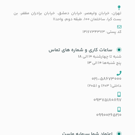
تهران، خیابان ولیعصر، خیابان دمشق، خیابان برادران مظفر، بن
بست کیا، ساختمان 100، طبقه دوم، واحد11
کد پستی: 1416734373
ساعات کاری و شماره های تماس
شنبه تا چهارشنبه
۱۰
الی
۱۸
پنج شنبه‌ها
۱۰
الی
۱۳
021-58673000
داخلی( 203) و (205)
09375180897
09900265210
اعتماد شما سرمایه ماست