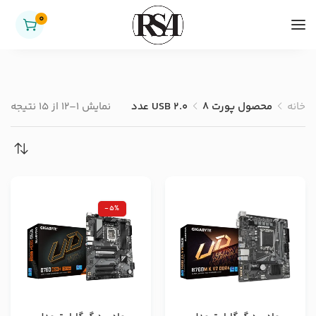
0
خانه
محصول پورت USB 2.0
8 عدد
نمایش 1–12 از 15 نتیجه
-5%