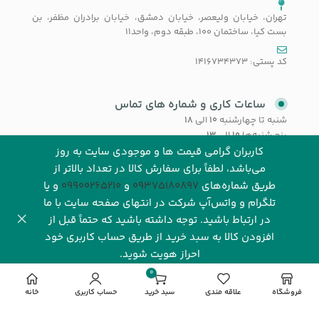
تهران، خیابان ولیعصر، خیابان دمشق، خیابان برادران مظفر، بن
بست کیا، ساختمان 100، طبقه دوم، واحد11
کد پستی: 1416734373
ساعات کاری و شماره های تماس
شنبه تا چهارشنبه
۱۰
الی
۱۸
پنج شنبه‌ها
۱۰
الی
۱۳
کاربران گرامی قیمت ها و موجودی سایت به روز
می‌باشد، لطفاً برای سفارش کالا در تعداد بالاتر از
021-58673000
طریق شماره‌های‌
09375180897
و
09900265210
و یا
داخلی( 203) و (205)
تلگرام و واتس‌آپ شرکت در انتهای صفحه سایت با ما
در ارتباط باشید. توجه داشته باشید که حتماً قبل از
09375180897
افزودن کالا به سبد خرید از طریق حساب کاربری خود
احراز هویت شوید.
09900265210
0
مورد
فروشگاه
علاقه مندی
سبد خرید
حساب کاربری
خانه
اعتماد شما سرمایه ماست