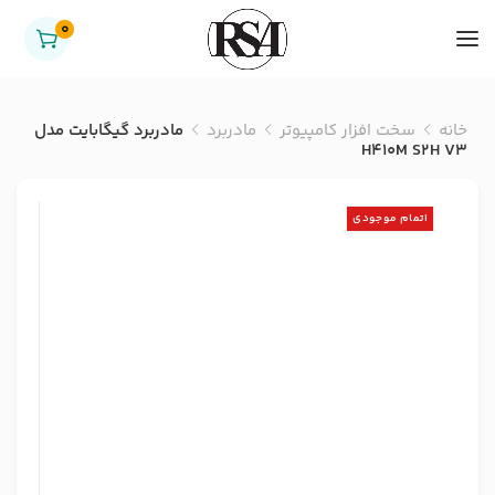
0
خانه
سخت افزار کامپیوتر
مادربرد
مادربرد گیگابایت مدل
H410M S2H V3
اتمام موجودی