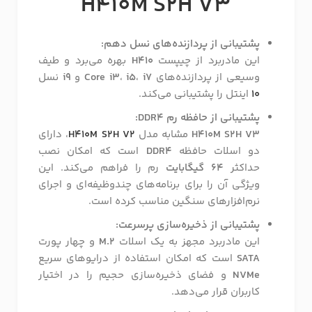
H410M S2H V3
پشتیبانی از پردازنده‌های نسل دهم:
این مادربرد از چیپست
H410
بهره می‌برد و طیف
وسیعی از پردازنده‌های
i7
،
i5
،
Core i3
و
i9
نسل
10
اینتل را پشتیبانی می‌کند.
پشتیبانی از حافظه رم DDR4:
H410M S2H V3
مشابه مدل
H410M S2H V2
، دارای
دو اسلات حافظه
DDR4
است که امکان نصب
حداکثر
64 گیگابایت
رم را فراهم می‌کند. این
ویژگی آن را برای برنامه‌های چندوظیفه‌ای و اجرای
نرم‌افزارهای سنگین مناسب کرده است.
پشتیبانی از ذخیره‌سازی پرسرعت:
این مادربرد مجهز به یک اسلات
M.2
و چهار پورت
SATA
است که امکان استفاده از درایوهای سریع
NVMe
و فضای ذخیره‌سازی حجیم را در اختیار
کاربران قرار می‌دهد.