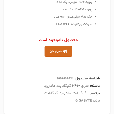
پورت PS/2 موس: یک عدد
پورت RJ-45: یک عدد
جک 3.5 میلی‌متری: سه عدد
سوکت پردازنده: LGA 1200
محصول ناموجود است
خبرم کن
شناسه محصول:
1010010091
دسته:
سری H410 گیگابایت
,
مادربرد
برچسب:
گیگابایت
,
مادربرد گیگابایت
برند:
GIGABYTE