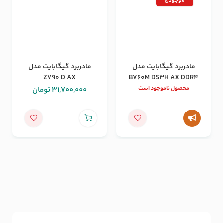
موجودی
مادربرد گیگابایت مدل
مادربرد گیگابایت مدل
Z790 D AX
B760M DS3H AX DDR4
محصول ناموجود است
31,700,000
تومان