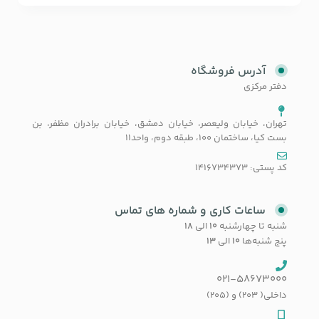
آدرس فروشگاه
دفتر مرکزی
تهران، خیابان ولیعصر، خیابان دمشق، خیابان برادران مظفر، بن
بست کیا، ساختمان 100، طبقه دوم، واحد11
کد پستی: 1416734373
ساعات کاری و شماره های تماس
شنبه تا چهارشنبه
۱۰
الی
۱۸
پنج شنبه‌ها
۱۰
الی
۱۳
021-58673000
داخلی( 203) و (205)