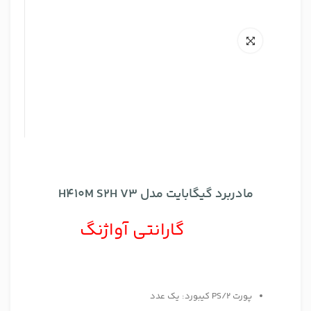
مادربرد گیگابایت مدل H410M S2H V3
گارانتی آواژنگ
پورت PS/2 کیبورد: یک عدد