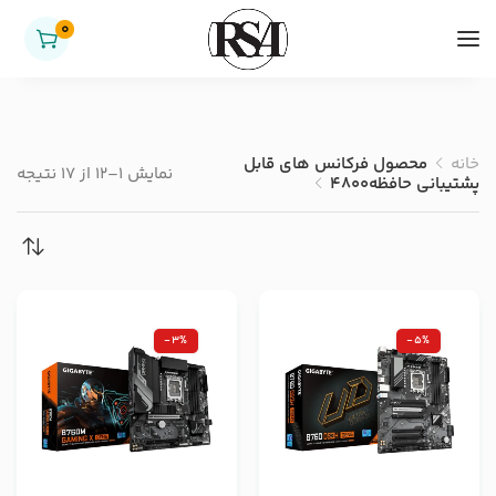
0
خانه
محصول فرکانس های قابل
نمایش 1–12 از 17 نتیجه
پشتیبانی حافظه
4800
-3%
-5%