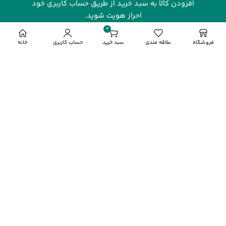
افزودن کالا به سبد خرید از طریق حساب کاربری خود
احراز هویت شوید.
0
مورد
فروشگاه
علاقه مندی
سبد خرید
حساب کاربری
خانه
شرکت رهاورد سرزمین البرز با بیش از یک دهه فعالیت مستمر و
تخصصی در صنعت فناوری اطلاعات، یکی از نام‌های شناخته‌شده
و معتبر در بازار دیجیتال ایران به شمار می‌رود. این شرکت با
تمرکز بر ارائه محصولات باکیفیت و خدماتی قابل‌اعتماد، توانسته
جایگاه ویژه‌ای در میان مشتریان، شرکت‌ها و فعالان این حوزه به
دست آورد. رهاورد سرزمین البرز به عنوان نماینده انحصاری
فروش محصولات گیگابایت (
GIGABYTE
) در ایران، نقش کلیدی
در تأمین و پشتیبانی از نیاز بازار به محصولات این برند معتبر
جهانی ایفا می‌کند.
مشاهده بیشتر