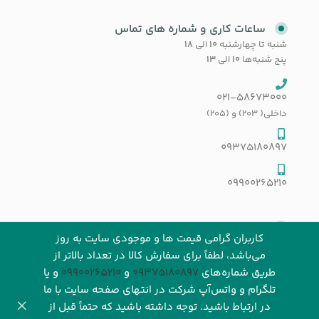
ساعات کاری و شماره های تماس
شنبه تا چهارشنبه
۱۰
الی
۱۸
پنج شنبه‌ها
۱۰
الی
۱۳
021-58673000
داخلی( 203) و (205)
09375180897
09900265210
اعتماد شما سرمایه ماست
کاربران گرامی قیمت ها و موجودی سایت به روز
می‌باشد، لطفاً برای سفارش کالا در تعداد بالاتر از
طریق شماره‌های‌
09375180897
و
09900265210
و یا
تلگرام و واتس‌آپ شرکت در انتهای صفحه سایت با ما
در ارتباط باشید. توجه داشته باشید که حتماً قبل از