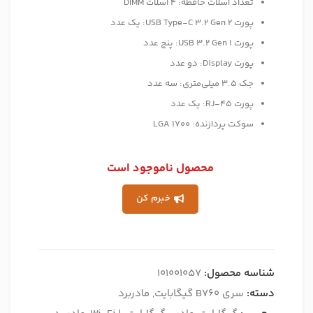
تعداد اسلات حافظه: 4 اسلات DIMM
پورت USB Type-C 3.2 Gen 2: یک عدد
پورت USB 3.2 Gen 1: پنج عدد
پورت Display: دو عدد
جک 3.5 میلی‌متری: سه عدد
پورت RJ-45: یک عدد
سوکت پردازنده: LGA 1700
محصول ناموجود است
خبرم کن
شناسه محصول:
101001057
دسته:
سری B760 گیگابایت
,
مادربرد