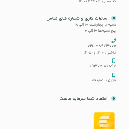
کد پستی: 1416734373
ساعات کاری و شماره های تماس
شنبه تا چهارشنبه
۱۰
الی
۱۸
پنج شنبه‌ها
۱۰
الی
۱۳
021-58673000
داخلی( 203) و (205)
09375180897
09900265210
اعتماد شما سرمایه ماست