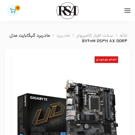
0
خانه
سخت افزار کامپیوتر
مادربرد
مادربرد گیگابایت مدل
B760M DS3H AX DDR4
اتمام موجودی