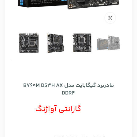
مادربرد گیگابایت مدل B760M DS3H AX
DDR4
گارانتی آواژنگ