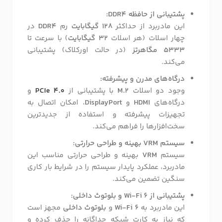
پشتیبانی از حافظه DDR4:
این مادربرد از حداکثر
128 گیگابایت
رم
DDR4
در
چهار اسلات (هر اسلات
32 گیگابایت
) با سرعت تا
5333 مگاهرتز
(در حالت اورکلاک) پشتیبانی
می‌کند.
درگاه‌های مدرن و پیشرفته:
وجود دو اسلات
M.2
با پشتیبانی از
PCIe 4.0
و
درگاه‌های
HDMI
و
DisplayPort
، امکان اتصال به
تجهیزات پیشرفته و استفاده از جدیدترین
سخت‌افزارها را فراهم می‌کند.
سیستم VRM بهینه و طراحی حرارتی:
سیستم
VRM
بهینه و طراحی حرارتی مناسب این
مادربرد، عملکرد پایدار سیستم را در شرایط بار کاری
سنگین تضمین می‌کند.
پشتیبانی از Wi-Fi 6 و بلوتوث داخلی:
این مادربرد به
Wi-Fi 6
و
بلوتوث داخلی
مجهز است
که نیاز به کارت شبکه جداگانه را حذف کرده و