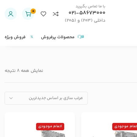
با ما تماس بگیرید
0
021-58673000
داخلی (203) و (205)
محصولات پرفروش
فروش ویژه
نمایش همه 8 نتیجه
تمام موجودی
اتمام موجودی