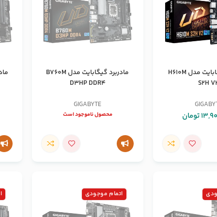
مادربرد گیگابایت مدل H610M
مادربرد گیگابایت مدل B760M
D3HP DDR4
S2H V
GIGABYTE
GIGABY
13,9
تومان
محصول ناموجود است
ودی
اتمام موجودی
ا