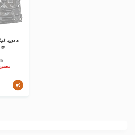
DR4
TE
محصول 