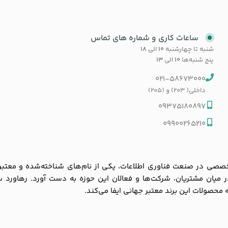
ساعات کاری و شماره های تماس
شنبه تا چهارشنبه
۱۰
الی
۱۸
پنج شنبه‌ها
۱۰
الی
۱۳
021-58673000
داخلی( 203) و (205)
09375180897
09900265210
ی در صنعت فناوری اطلاعات، یکی از نام‌های شناخته‌شده و معتبر در با
 در میان مشتریان، شرکت‌ها و فعالان این حوزه به دست آورد. رهاورد 
به محصولات این برند معتبر جهانی ایفا می‌کند.