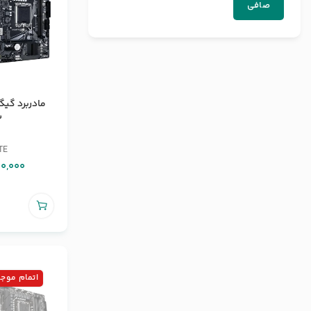
صافی
2
TE
00,000
اتمام موج