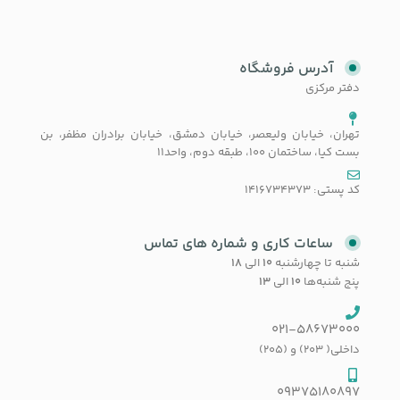
آدرس فروشگاه
دفتر مرکزی
تهران، خیابان ولیعصر، خیابان دمشق، خیابان برادران مظفر، بن
بست کیا، ساختمان 100، طبقه دوم، واحد11
کد پستی: 1416734373
ساعات کاری و شماره های تماس
شنبه تا چهارشنبه
۱۰
الی
۱۸
پنج شنبه‌ها
۱۰
الی
۱۳
021-58673000
داخلی( 203) و (205)
09375180897