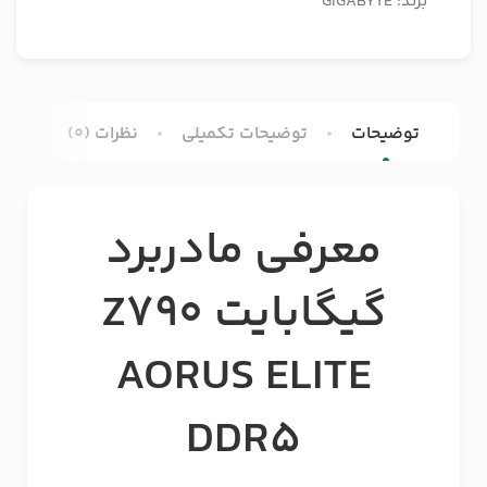
برند:
GIGABYTE
توضیحات
توضیحات تکمیلی
نظرات (0)
معرفی مادربرد
گیگابایت Z790
AORUS ELITE
DDR5