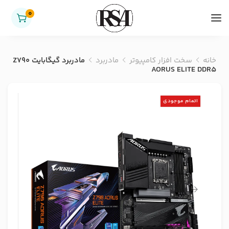
0
خانه
سخت افزار کامپیوتر
مادربرد
مادربرد گیگابایت Z790
AORUS ELITE DDR5
اتمام موجودی