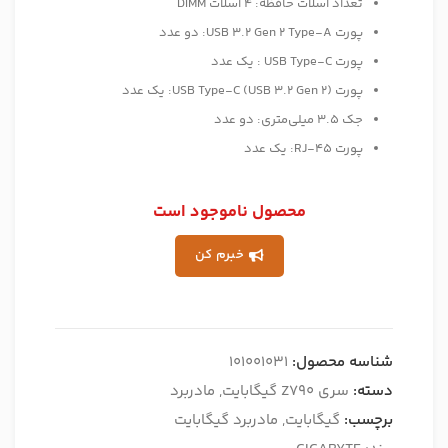
تعداد اسلات حافظه: 4 اسلات DIMM
پورت USB 3.2 Gen 2 Type-A: دو عدد
پورت USB Type-C : یک عدد
پورت (USB Type-C (USB 3.2 Gen 2: یک عدد
جک 3.5 میلی‌متری: دو عدد
پورت RJ-45: یک عدد
محصول ناموجود است
خبرم کن
شناسه محصول:
101001031
دسته:
سری Z790 گیگابایت
,
مادربرد
برچسب:
گیگابایت
,
مادربرد گیگابایت