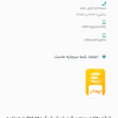
021-58673000
داخلی( 203) و (205)
09375180897
09900265210
اعتماد شما سرمایه ماست
شرکت رهاورد سرزمین البرز با بیش از یک دهه فعالیت مستمر و