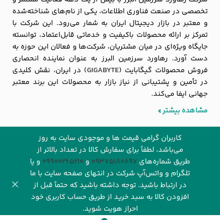
تخصصی در صنعت فناوری اطلاعات، یکی از نام‌های شناخته‌شده
و معتبر در بازار دیجیتال ایران به شمار می‌رود. این شرکت با
تمرکز بر ارائه محصولات باکیفیت و خدماتی قابل‌اعتماد، توانسته
جایگاه ویژه‌ای در میان مشتریان، شرکت‌ها و فعالان این حوزه به
دست آورد. رهاورد سرزمین البرز به عنوان نماینده انحصاری
فروش محصولات گیگابایت (
GIGABYTE
) در ایران، نقش کلیدی
در تأمین و پشتیبانی از نیاز بازار به محصولات این برند معتبر
جهانی ایفا می‌کند.
مشاهده بیشتر
کاربران گرامی قیمت ها و موجودی سایت به روز
می‌باشد، لطفاً برای سفارش کالا در تعداد بالاتر از
طریق شماره‌های‌
09375180897
و
09900265210
و یا
تلگرام و واتس‌آپ شرکت در انتهای صفحه سایت با ما
© ۱۴۰۵ تمام حقوق این وب سایت برای شرکت رهاورد‌ سرزمین البرز
در ارتباط باشید. توجه داشته باشید که حتماً قبل از
(فروشگاه اینترنتی
رهاوردتک
) محفوظ می باشد.
افزودن کالا به سبد خرید از طریق حساب کاربری خود
احراز هویت شوید.