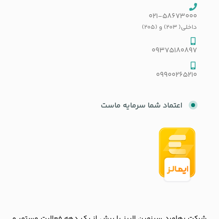
021-58673000
داخلی( 203) و (205)
09375180897
09900265210
اعتماد شما سرمایه ماست
شرکت رهاورد سرزمین البرز با بیش از یک دهه فعالیت مستمر و