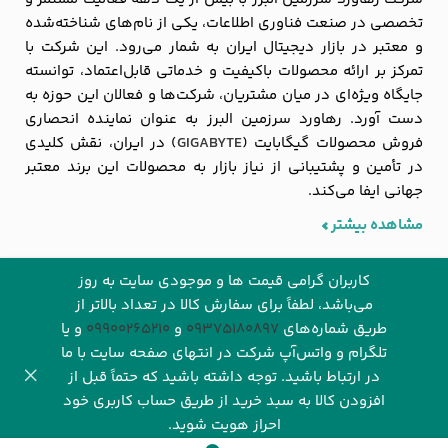
تخصصی در صنعت فناوری اطلاعات، یکی از نام‌های شناخته‌شده
و معتبر در بازار دیجیتال ایران به شمار می‌رود. این شرکت با
تمرکز بر ارائه محصولات باکیفیت و خدماتی قابل‌اعتماد، توانسته
جایگاه ویژه‌ای در میان مشتریان، شرکت‌ها و فعالان این حوزه به
دست آورد. رهاورد سرزمین البرز به عنوان نماینده انحصاری
فروش محصولات گیگابایت (
GIGABYTE
) در ایران، نقش کلیدی
در تأمین و پشتیبانی از نیاز بازار به محصولات این برند معتبر
جهانی ایفا می‌کند.
مشاهده بیشتر
کاربران گرامی قیمت ها و موجودی سایت به روز
می‌باشد، لطفاً برای سفارش کالا در تعداد بالاتر از
طریق شماره‌های‌
09375180897
و
09900265210
و یا
تلگرام و واتس‌آپ شرکت در انتهای صفحه سایت با ما
© ۱۴۰۵ تمام حقوق این وب سایت برای شرکت رهاورد‌ سرزمین البرز
در ارتباط باشید. توجه داشته باشید که حتماً قبل از
(فروشگاه اینترنتی
رهاوردتک
) محفوظ می باشد.
افزودن کالا به سبد خرید از طریق حساب کاربری خود
احراز هویت شوید.