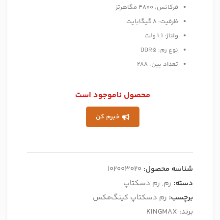
فرکانس: 4800 مگاهرتز
ظرفیت: 8 گیگابایت
ولتاژ: 1.1 ولت
نوع رم: DDR5
تعداد پین: 288
محصول ناموجود است
خبرم کن
شناسه محصول:
102003020
دسته:
رم
,
رم دسکتاپ
برچسب:
رم دسکتاپ کینگ‌مکس
برند:
KINGMAX