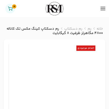
0
خانه
رم
رم دسکتاپ
رم دسکتاپ کینگ مکس تک کاناله
4800 مگاهرتز ظرفیت 8 گیگابایت
اتمام موجودی