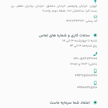
تهران، خیابان ولیعصر، خیابان دمشق، خیابان برادران مظفر، بن
بست کیا، ساختمان 100، طبقه دوم، واحد11
کد پستی: 1416734373
ساعات کاری و شماره های تماس
شنبه تا چهارشنبه
۱۰
الی
۱۸
پنج شنبه‌ها
۱۰
الی
۱۳
021-58673000
داخلی( 203) و (205)
09375180897
09900265210
اعتماد شما سرمایه ماست