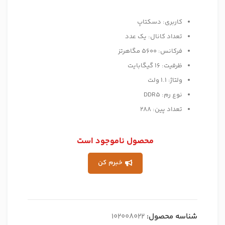
کاربری: دسکتاپ
تعداد کانال: یک عدد
فرکانس: 5600 مگاهرتز
ظرفیت: 16 گیگابایت
ولتاژ: 1.1 ولت
نوع رم: DDR5
تعداد پین: 288
محصول ناموجود است
خبرم کن
شناسه محصول:
102008022