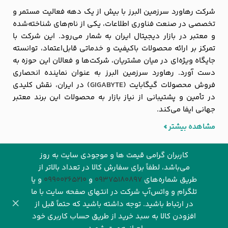
شرکت رهاورد سرزمین البرز با بیش از یک دهه فعالیت مستمر و
تخصصی در صنعت فناوری اطلاعات، یکی از نام‌های شناخته‌شده
و معتبر در بازار دیجیتال ایران به شمار می‌رود. این شرکت با
تمرکز بر ارائه محصولات باکیفیت و خدماتی قابل‌اعتماد، توانسته
جایگاه ویژه‌ای در میان مشتریان، شرکت‌ها و فعالان این حوزه به
دست آورد. رهاورد سرزمین البرز به عنوان نماینده انحصاری
فروش محصولات گیگابایت (
GIGABYTE
) در ایران، نقش کلیدی
در تأمین و پشتیبانی از نیاز بازار به محصولات این برند معتبر
جهانی ایفا می‌کند.
مشاهده بیشتر
کاربران گرامی قیمت ها و موجودی سایت به روز
می‌باشد، لطفاً برای سفارش کالا در تعداد بالاتر از
طریق شماره‌های‌
09375180897
و
09900265210
و یا
تلگرام و واتس‌آپ شرکت در انتهای صفحه سایت با ما
© ۱۴۰۵ تمام حقوق این وب سایت برای شرکت رهاورد‌ سرزمین البرز
در ارتباط باشید. توجه داشته باشید که حتماً قبل از
(فروشگاه اینترنتی
رهاوردتک
) محفوظ می باشد.
افزودن کالا به سبد خرید از طریق حساب کاربری خود