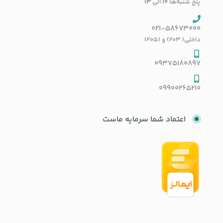
پنج شنبه‌ها
۱۰
الی
۱۳
021-58673000
داخلی( 203) و (205)
09375180897
09900265210
اعتماد شما سرمایه ماست