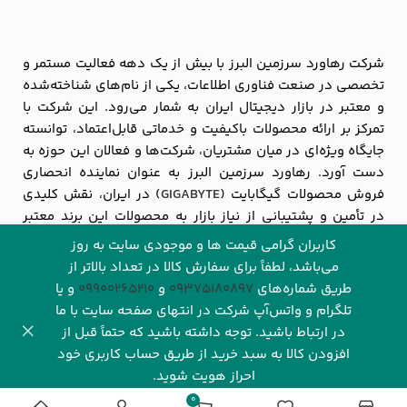
شرکت رهاورد سرزمین البرز با بیش از یک دهه فعالیت مستمر و
تخصصی در صنعت فناوری اطلاعات، یکی از نام‌های شناخته‌شده
و معتبر در بازار دیجیتال ایران به شمار می‌رود. این شرکت با
تمرکز بر ارائه محصولات باکیفیت و خدماتی قابل‌اعتماد، توانسته
جایگاه ویژه‌ای در میان مشتریان، شرکت‌ها و فعالان این حوزه به
دست آورد. رهاورد سرزمین البرز به عنوان نماینده انحصاری
فروش محصولات گیگابایت (
GIGABYTE
) در ایران، نقش کلیدی
در تأمین و پشتیبانی از نیاز بازار به محصولات این برند معتبر
جهانی ایفا می‌کند.
کاربران گرامی قیمت ها و موجودی سایت به روز
می‌باشد، لطفاً برای سفارش کالا در تعداد بالاتر از
مشاهده بیشتر
طریق شماره‌های‌
09375180897
و
09900265210
و یا
تلگرام و واتس‌آپ شرکت در انتهای صفحه سایت با ما
در ارتباط باشید. توجه داشته باشید که حتماً قبل از
افزودن کالا به سبد خرید از طریق حساب کاربری خود
احراز هویت شوید.
© ۱۴۰۵ تمام حقوق این وب سایت برای شرکت رهاورد‌ سرزمین البرز
0