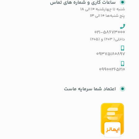
ساعات کاری و شماره های تماس
شنبه تا چهارشنبه
۱۰
الی
۱۸
پنج شنبه‌ها
۱۰
الی
۱۳
021-58673000
داخلی( 203) و (205)
09375180897
09900265210
اعتماد شما سرمایه ماست