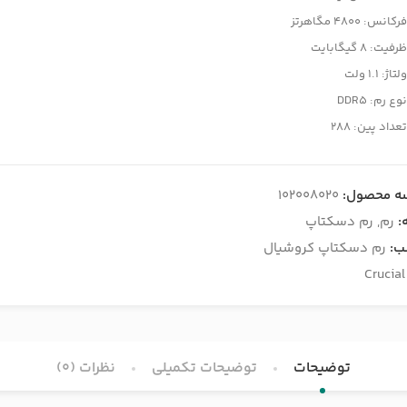
رکانس: 4800 مگاهرتز
رفیت: 8 گیگابایت
لتاژ: 1.1 ولت
وع رم: DDR5
عداد پین: 288
ه محصول:
102008020
:
رم
,
رم دسکتاپ
ب:
رم دسکتاپ کروشیال
Crucial
توضیحات
توضیحات تکمیلی
نظرات (0)