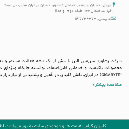
تهران، خیابان ولیعصر، خیابان دمشق، خیابان برادران مظفر، بن بست
کیا، ساختمان 100، طبقه دوم، واحد11
کد پستی: 1416734373
شرکت رهاورد سرزمین البرز با بیش از یک دهه فعالیت مستمر و تخصص
محصولات باکیفیت و خدماتی قابل‌اعتماد، توانسته جایگاه ویژه‌ای
(
GIGABYTE
) در ایران، نقش کلیدی در تأمین و پشتیبانی از نیاز بازار 
مشاهده بیشتر
© ۱۴۰۵ تمام حقوق این وب سایت برای شرکت رهاورد‌ سرزمین البرز (فروشگاه اینترنتی
کاربران گرامی قیمت ها و موجودی سایت به روز می‌باشد، لطفاً