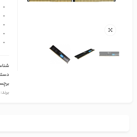
ف
ظ
و
ن
ت
شناس
دسته
برچس
برند: