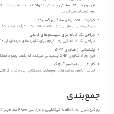
این رم با ولتاژ عملیاتی پایین‌تر (
1.1 ولت
) نسبت به رم‌های
R4
عمر قطعات می‌شود.
کیفیت ساخت بالا و سازگاری گسترده:
رم کروشیال از ماژول‌های حافظه باکیفیت و فرآیند تولید دقی
طراحی تک کاناله برای سیستم‌های خانگی:
طراحی تک کاناله این رم، اگرچه برای کاربردهای حرفه‌ای ایده
پشتیبانی از فناوری XMP:
این رم از فناوری
XMP
پشتیبانی می‌کند که باعث بهبود عملک
گارانتی مادام‌العمر آواژنگ:
تمامی حافظه‌موقت‌های (رم‌های) دسکتاپ این برند با گاران
جمع‌بندی
رم کروشیال تک کاناله
8 گیگابایتی
با فرکانس
4800 مگاهرتز
، گ