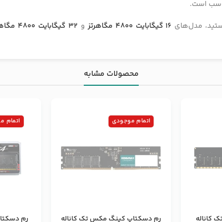
ناسب است.
هستید، مدل‌های
16 گیگابایت 4800 مگاهرتز
و
32 گیگابایت 4800 مگاهرتز
محصولات مشابه
اتمام موجودی
اتمام م
 کاناله
رم دسکتاپ کینگ مکس تک کاناله