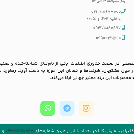
پنج شنبه‌ها
۱۰
الی
۱۳
021-58673000
داخلی( 203) و (205)
09375180897
09900265210
ی در صنعت فناوری اطلاعات، یکی از نام‌های شناخته‌شده و معتبر در با
 در میان مشتریان، شرکت‌ها و فعالان این حوزه به دست آورد. رهاورد 
به محصولات این برند معتبر جهانی ایفا می‌کند.
رهاوردتک
) م
 برای سفارش کالا در تعداد بالاتر از طریق شماره‌های‌
09375180897
و
0