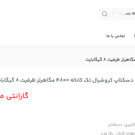
انتخاب دسته بندی
تماس با ما
کتاپ کروشیال تک کاناله 4800 مگاهرتز ظرفیت 8 گیگابایت
گارانتی م
اربری: دسکتاپ
عداد کانال: یک عدد