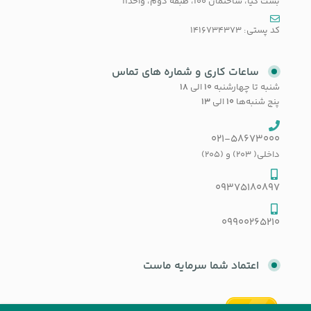
بست کیا، ساختمان 100، طبقه دوم، واحد11
کد پستی: 1416734373
ساعات کاری و شماره های تماس
شنبه تا چهارشنبه
۱۰
الی
۱۸
پنج شنبه‌ها
۱۰
الی
۱۳
021-58673000
داخلی( 203) و (205)
09375180897
09900265210
اعتماد شما سرمایه ماست