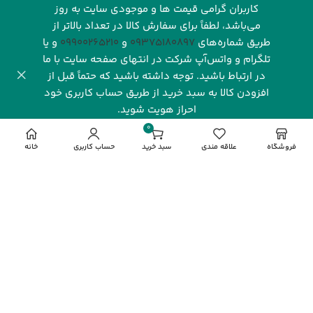
کاربران گرامی قیمت ها و موجودی سایت به روز
می‌باشد، لطفاً برای سفارش کالا در تعداد بالاتر از
طریق شماره‌های‌
09375180897
و
09900265210
و یا
تلگرام و واتس‌آپ شرکت در انتهای صفحه سایت با ما
در ارتباط باشید. توجه داشته باشید که حتماً قبل از
افزودن کالا به سبد خرید از طریق حساب کاربری خود
احراز هویت شوید.
شرکت رهاورد سرزمین البرز با بیش از یک دهه فعالیت مستمر و
0
تخصصی در صنعت فناوری اطلاعات، یکی از نام‌های شناخته‌شده
مورد
فروشگاه
علاقه مندی
سبد خرید
حساب کاربری
خانه
و معتبر در بازار دیجیتال ایران به شمار می‌رود. این شرکت با
تمرکز بر ارائه محصولات باکیفیت و خدماتی قابل‌اعتماد، توانسته
جایگاه ویژه‌ای در میان مشتریان، شرکت‌ها و فعالان این حوزه به
دست آورد. رهاورد سرزمین البرز به عنوان نماینده انحصاری
فروش محصولات گیگابایت (
GIGABYTE
) در ایران، نقش کلیدی
در تأمین و پشتیبانی از نیاز بازار به محصولات این برند معتبر
جهانی ایفا می‌کند.
مشاهده بیشتر