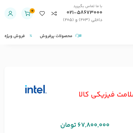
با ما تماس بگیرید
0
021-58673000
داخلی (203) و (205)
محصولات پرفروش
فروش ویژه
لامت فیزیکی کالا
67,800,000
تومان