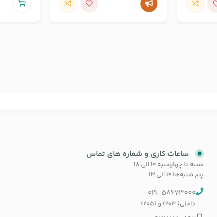
ساعات کاری و شماره های تماس
شنبه تا چهارشنبه
۱۰
الی
۱۸
پنج شنبه‌ها
۱۰
الی
۱۳
021-58673000
داخلی( 203) و (205)