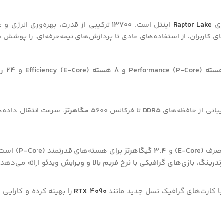
ری
Raptor Lake
اینتل است.
13700
ترکیبی از قدرت، بهره‌وری انرژی و 
ی کاربران، از استفاده‌های عادی تا پردازش‌های نیمه‌حرفه‌ای، را پوشش 
و
24 رشته پردازشی
بانی از حافظه‌های
DDR5
تا فرکانس
5600 مگاهرتز
، سرعت انتقال داده‌
صرف
(E-Core)
و
3.4 گیگاهرتز
برای هسته‌های قدرتمند
(P-Core)
است. 
رینگ، بازی‌های گرافیکی با نرخ فریم بالا و ویرایش ویدئو
ارائه می‌دهد.
با کارت‌های گرافیک نسل جدید مانند
RTX 4090
را بهینه کرده و کارایی