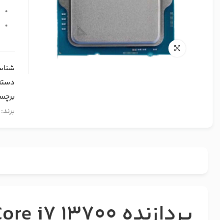
پ
پ
شناس
دسته
برچس
برند:
پردازنده Intel Core i7 13700