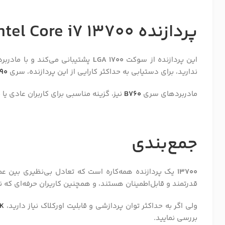
پردازنده Intel Core i7 13700 با کدام مادربرد ها سازگار است
این پردازنده از سوکت
LGA 1700
پشتیبانی می‌کند و با مادرب
ندارید، برای دستیابی به حداکثر کارایی از این پردازنده، سری
90
مادربردهای سری
B760
نیز، گزینه مناسبی برای کاربران عادی ی
جمع‌بندی
13700
یک پردازنده همه‌کاره است که تعادل بی‌نظیری بین عملک
قدرتمند و قابل‌اطمینان هستند، و همچنین کاریران حرفه‌ای‌ که نی
ولی اگر به حداکثر توان پردازشی و قابلیت اورکلاک نیاز دارید،
0K
بررسی نمایید.