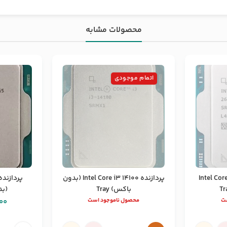
محصولات مشابه
اتمام موجودی
Intel Core U
پردازنده Intel Core i3 14100 (بدون
باکس) Tray
(بد
ست
محصول ناموجود است
00