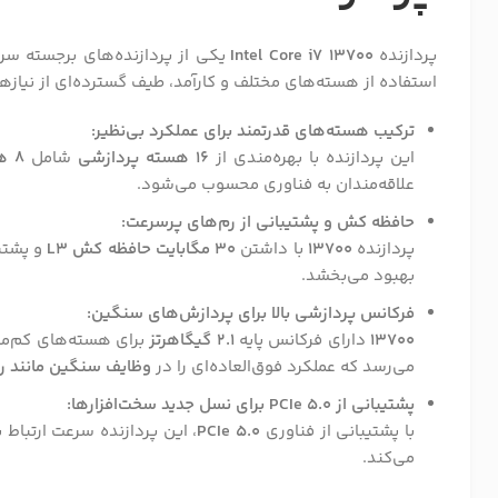
پردازنده
Intel Core i7 13700
یکی از پردازنده‌های برجسته س
استفاده از هسته‌های مختلف و کارآمد، طیف گسترده‌ای از نیازها
ترکیب هسته‌های قدرتمند برای عملکرد بی‌نظیر:
این پردازنده با بهره‌مندی از
16 هسته پردازشی
شامل
8 هسته Performance (P-Core) و 8 هسته Efficiency (E-Core)
علاقه‌مندان به فناوری محسوب می‌شود.
حافظه کش و پشتیبانی از رم‌های پرسرعت:
پردازنده
13700
با داشتن
30 مگابایت حافظه کش L3
و پشتی
بهبود می‌بخشد.
فرکانس پردازشی بالا برای پردازش‌های سنگین:
13700
دارای فرکانس پایه
2.1 گیگاهرتز
برای هسته‌های کم‌م
می‌رسد که عملکرد فوق‌العاده‌ای را در
وظایف سنگین مانند رند
پشتیبانی از PCIe 5.0 برای نسل جدید سخت‌افزارها:
با پشتیبانی از فناوری
PCIe 5.0
، این پردازنده سرعت ارتباط 
می‌کند.