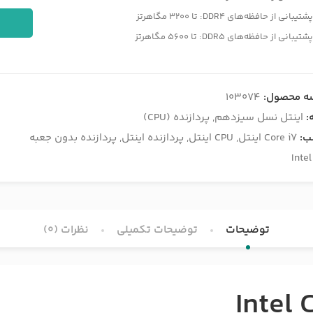
شتیبانی از حافظه‌های DDR4: تا 3200 مگاهرتز
شتیبانی از حافظه‌های DDR5: تا 5600 مگاهرتز
ه محصول:
103074
:
اینتل نسل سیزدهم
,
پردازنده (CPU)
ب:
Core i7 اینتل
,
CPU اینتل
,
پردازنده اینتل
,
پردازنده بدون جعبه
Intel
توضیحات
توضیحات تکمیلی
نظرات (0)