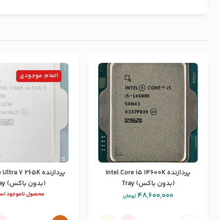
اتمام موجودی
پردازنده Intel Core i5 14600K
پردازنده ltra 7 265K
(بدون باکس) Tray
(بدون باکس) Tray
48,600,000
محصول ناموجود ا
تومان