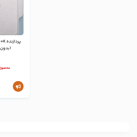
پرداز
(بدون با
محصول 