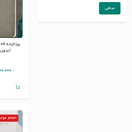
صافی
پرداز
(بدون با
00,000
اتمام موج