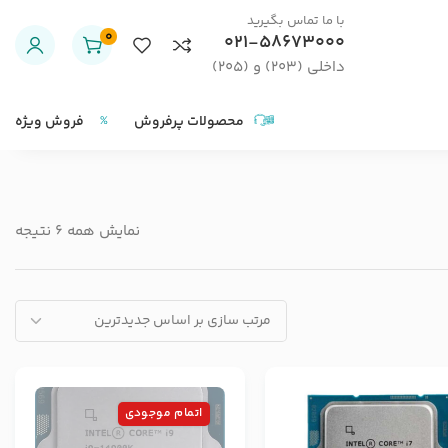
با ما تماس بگیرید
0
021-58673000
داخلی (203) و (205)
محصولات پرفروش
فروش ویژه
نمایش همه 6 نتیجه
اتمام موجودی