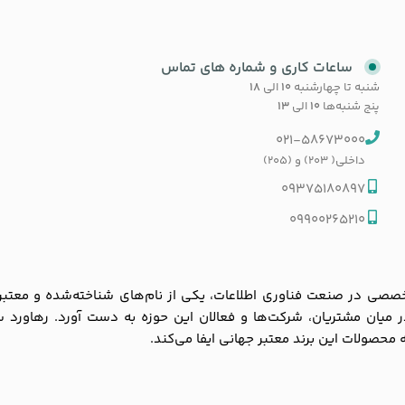
ساعات کاری و شماره های تماس
شنبه تا چهارشنبه
۱۰
الی
۱۸
پنج شنبه‌ها
۱۰
الی
۱۳
021-58673000
داخلی( 203) و (205)
09375180897
09900265210
ی در صنعت فناوری اطلاعات، یکی از نام‌های شناخته‌شده و معتبر در با
 در میان مشتریان، شرکت‌ها و فعالان این حوزه به دست آورد. رهاورد 
به محصولات این برند معتبر جهانی ایفا می‌کند.