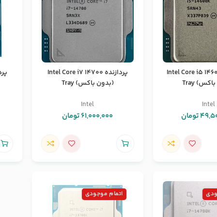
نده Intel Core i5 14600K
پردازنده Intel Core i7 14700
کس) Tray
(بدون باکس) Tray
Intel
Intel
49,5
تومان
61,000,000
تومان
ودی
اتمام موجودی