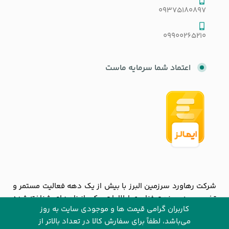
09375180897
09900265210
اعتماد شما سرمایه ماست
شرکت رهاورد سرزمین البرز با بیش از یک دهه فعالیت مستمر و
تخصصی در صنعت فناوری اطلاعات، یکی از نام‌های شناخته‌شده
کاربران گرامی قیمت ها و موجودی سایت به روز
و معتبر در بازار دیجیتال ایران به شمار می‌رود. این شرکت با
می‌باشد، لطفاً برای سفارش کالا در تعداد بالاتر از
تمرکز بر ارائه محصولات باکیفیت و خدماتی قابل‌اعتماد، توانسته