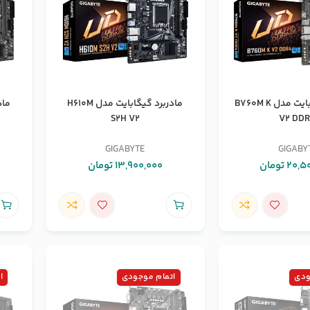
مادربرد گیگابایت مدل B760M K
مادربرد گیگابایت مدل H610M
S2H V2
V2 DD
GIGABYTE
GIGABY
20,5
تومان
13,900,000
تومان
ودی
اتمام موجودی
ا