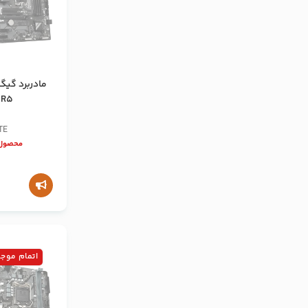
DR5
TE
محصول 
اتمام موج