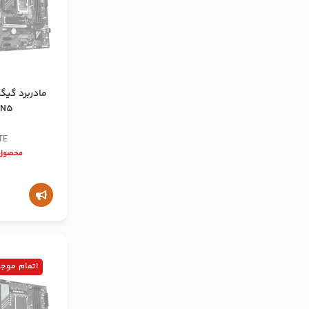
EN5
TE
محصول 
اتمام موج