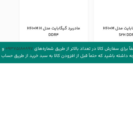
مادربرد گیگابایت مدل H610M
مادربرد گیگابایت مدل H610M H
DDR4
S2H DD
GIGABYTE
GIGABY
 برای سفارش کالا در تعداد بالاتر از طریق شماره‌های‌
09375180897
و
0
ناموجود است
محصول ناموجود است
وجه داشته باشید که حتماً قبل از افزودن کالا به سبد خرید از طریق حساب