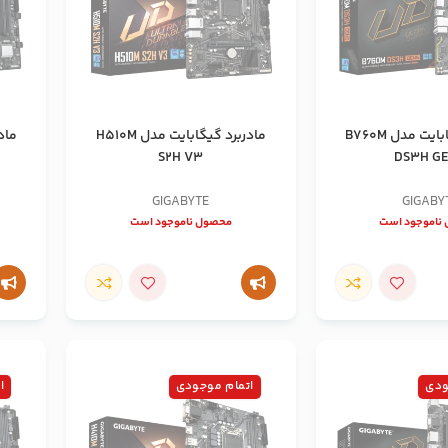
مادربرد گیگابایت مدل B760M
مادربرد گیگابایت مدل H510M
S2H V3
DS3H G
GIGABYTE
GIGABY
ناموجود است
محصول ناموجود است
ودی
اتمام موجودی
ا