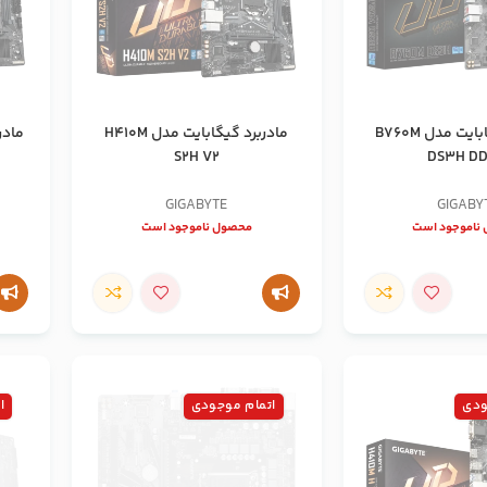
مادربرد گیگابایت مدل B760M
مادربرد گیگابایت مدل H410M
S2H V2
DS3H D
GIGABYTE
GIGABY
ناموجود است
محصول ناموجود است
ودی
اتمام موجودی
ا