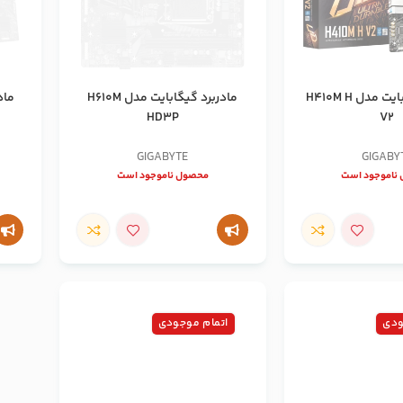
مادربرد گیگابایت مدل H410M H
مادربرد گیگابایت مدل H610M
HD3P
V2
GIGABYTE
GIGABY
ناموجود است
محصول ناموجود است
ودی
اتمام موجودی