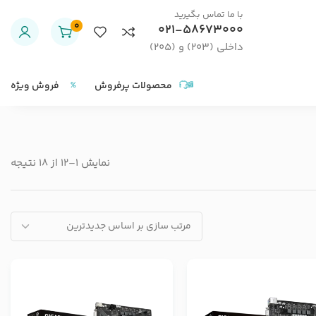
با ما تماس بگیرید
0
021-58673000
داخلی (203) و (205)
محصولات پرفروش
فروش ویژه
نمایش 1–12 از 18 نتیجه