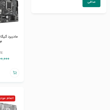
صافی
R4
TE
00,000
اتمام موج