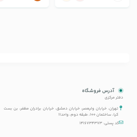
آدرس فروشگاه
دفتر مرکزی
تهران، خیابان ولیعصر، خیابان دمشق، خیابان برادران مظفر، بن بست
کیا، ساختمان 100، طبقه دوم، واحد11
کد پستی: 1416734373