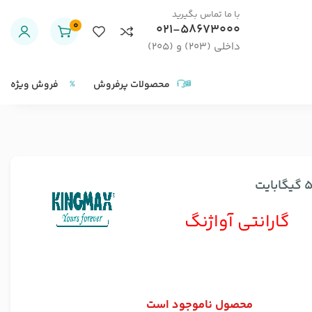
با ما تماس بگیرید
0
021-58673000
داخلی (203) و (205)
محصولات پرفروش
فروش ویژه
گارانتی آواژنگ
محصول ناموجود است