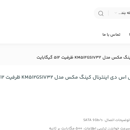
انتخاب دسته بندی
تماس با ما
KM512G ظرفیت 512 گیگابایت
 دی اینترنال کینگ مکس مدل KM512GSIV32 ظرفیت 512 گیگابایت
وضیحات اتصال: SATA 6Gb/s
رعت خواندن ترتیبی اطلاعات: 500 مگابایت بر ثانیه