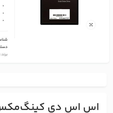
س
س
س
شناس
دسته
برند:
اس اس دی کینگ‌مک