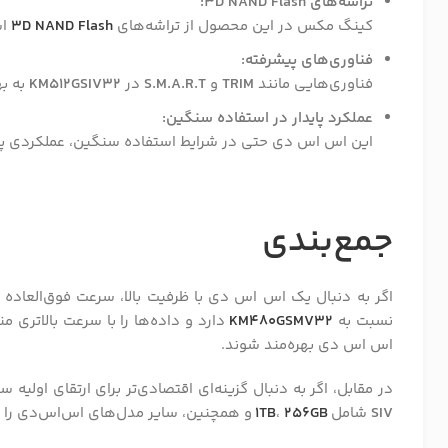
تراشه‌های 3D NAND Flash:
کینگ مکس در این محصول از تراشه‌های
3D NAND Flash
اس
فناوری‌های پیشرفته:
فناوری‌هایی مانند
TRIM
و
S.M.A.R.T
در
KM512GSIV32
به به
عملکرد پایدار در استفاده سنگین:
این اس اس دی حتی در شرایط استفاده سنگین، عملکردی پایدار
جمع‌بندی
اگر به دنبال یک اس اس دی با ظرفیت بالا، سرعت فوق‌العاده
نسبت به
KM480GSMV32
دارد و داده‌ها را با سرعت بالاتری من
اس اس دی بهره‌مند شوند.
در مقابل، اگر به دنبال گزینه‌ای اقتصادی‌تر برای ارتقای اولی
SIV
شامل
256GB
،
1TB
و همچنین، سایر مدل‌های اس‌اس‌دی را
ا