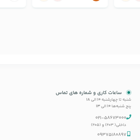
ساعات کاری و شماره های تماس
شنبه تا چهارشنبه
۱۰
الی
۱۸
پنج شنبه‌ها
۱۰
الی
۱۳
021-58673000
داخلی( 203) و (205)
09375180897