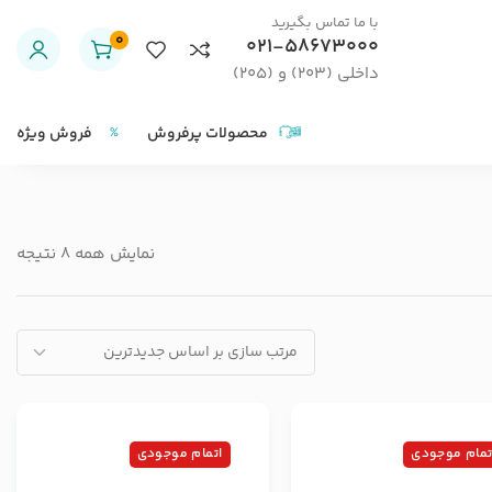
با ما تماس بگیرید
0
021-58673000
داخلی (203) و (205)
محصولات پرفروش
فروش ویژه
نمایش همه 8 نتیجه
تمام موجودی
اتمام موجودی