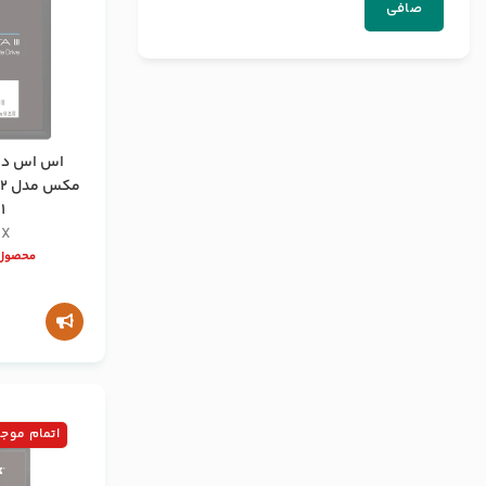
صافی
اس اس دی 
1 ترابایت
AX
محصول 
اتمام موج