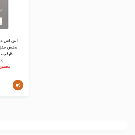
اس اس دی 
ظرفیت 512 گیگابایت
AX
محصول 