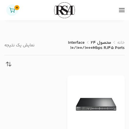
0
خانه
محصول Interface
24
نمایش یک نتیجه
10/100/1000Mbps RJ45 Ports