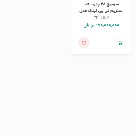
سوییچ 28 پورت جت
استریم تی پی لینک مدل
T3700G-28TQ
TP-LINK
270,000,000
تومان