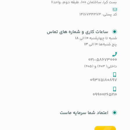
بست کیا، ساختمان 100، طبقه دوم، واحد11
کد پستی: 1416734373
ساعات کاری و شماره های تماس
شنبه تا چهارشنبه
۱۰
الی
۱۸
پنج شنبه‌ها
۱۰
الی
۱۳
021-58673000
داخلی( 203) و (205)
09375180897
09900265210
اعتماد شما سرمایه ماست