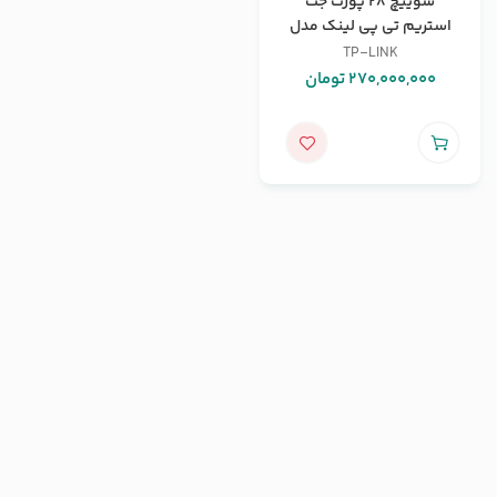
سوییچ 28 پورت جت
استریم تی پی لینک مدل
T3700G-28TQ
TP-LINK
270,000,000
تومان