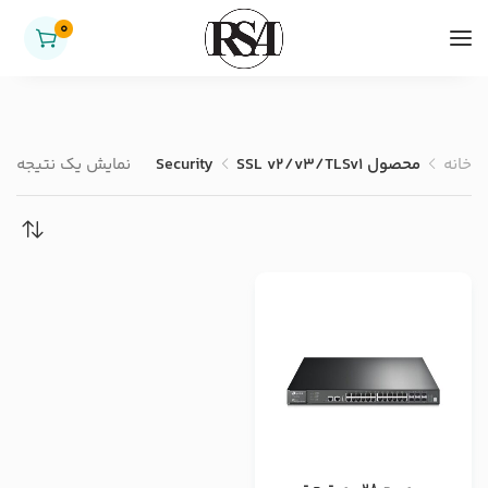
0
خانه
محصول Security
SSL v2/v3/TLSv1
نمایش یک نتیجه