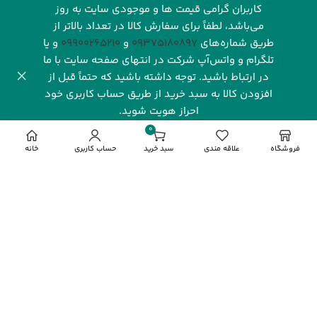
کاربران گرامی قیمت ها و موجودی سایت به روز
می‌باشد، لطفاً برای سفارش کالا در تعداد بالاتر از
طریق شماره‌های‌
09375180897
و
09900265210
و یا
تلگرام و واتس‌آپ شرکت در انتهای صفحه سایت با ما
در ارتباط باشید. توجه داشته باشید که حتماً قبل از
افزودن کالا به سبد خرید از طریق حساب کاربری خود
احراز هویت شوید.
شرکت رهاورد سرزمین البرز با بیش از یک دهه فعالیت مستمر و
0
تخصصی در صنعت فناوری اطلاعات، یکی از نام‌های شناخته‌شده
مورد
فروشگاه
علاقه مندی
سبد خرید
حساب کاربری
خانه
و معتبر در بازار دیجیتال ایران به شمار می‌رود. این شرکت با
تمرکز بر ارائه محصولات باکیفیت و خدماتی قابل‌اعتماد، توانسته
جایگاه ویژه‌ای در میان مشتریان، شرکت‌ها و فعالان این حوزه به
دست آورد. رهاورد سرزمین البرز به عنوان نماینده انحصاری
فروش محصولات گیگابایت (
GIGABYTE
) در ایران، نقش کلیدی
در تأمین و پشتیبانی از نیاز بازار به محصولات این برند معتبر
جهانی ایفا می‌کند.
مشاهده بیشتر