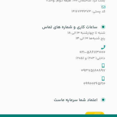
بست کیا، ساختمان 100، طبقه دوم، واحد11
کد پستی: 1416734373
ساعات کاری و شماره های تماس
شنبه تا چهارشنبه
۱۰
الی
۱۸
پنج شنبه‌ها
۱۰
الی
۱۳
021-58673000
داخلی( 203) و (205)
09375180897
09900265210
اعتماد شما سرمایه ماست