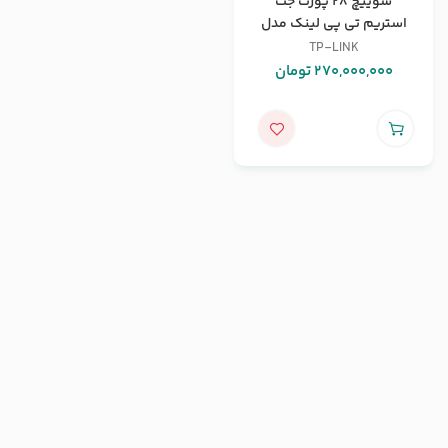
سوییچ 28 پورت جت
استریم تی پی لینک مدل
T3700G-28TQ
TP-LINK
270,000,000
تومان