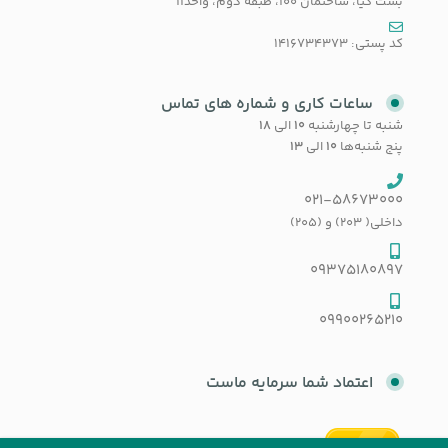
بست کیا، ساختمان 100، طبقه دوم، واحد11
کد پستی: 1416734373
ساعات کاری و شماره های تماس
شنبه تا چهارشنبه
۱۰
الی
۱۸
پنج شنبه‌ها
۱۰
الی
۱۳
021-58673000
داخلی( 203) و (205)
09375180897
09900265210
اعتماد شما سرمایه ماست