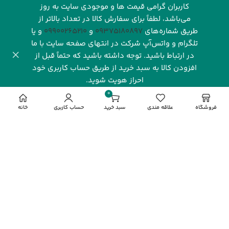
کاربران گرامی قیمت ها و موجودی سایت به روز
می‌باشد، لطفاً برای سفارش کالا در تعداد بالاتر از
طریق شماره‌های‌
09375180897
و
09900265210
و یا
تلگرام و واتس‌آپ شرکت در انتهای صفحه سایت با ما
در ارتباط باشید. توجه داشته باشید که حتماً قبل از
افزودن کالا به سبد خرید از طریق حساب کاربری خود
احراز هویت شوید.
شرکت رهاورد سرزمین البرز با بیش از یک دهه فعالیت مستمر و
0
تخصصی در صنعت فناوری اطلاعات، یکی از نام‌های شناخته‌شده
مورد
فروشگاه
علاقه مندی
سبد خرید
حساب کاربری
خانه
و معتبر در بازار دیجیتال ایران به شمار می‌رود. این شرکت با
تمرکز بر ارائه محصولات باکیفیت و خدماتی قابل‌اعتماد، توانسته
جایگاه ویژه‌ای در میان مشتریان، شرکت‌ها و فعالان این حوزه به
دست آورد. رهاورد سرزمین البرز به عنوان نماینده انحصاری
فروش محصولات گیگابایت (
GIGABYTE
) در ایران، نقش کلیدی
در تأمین و پشتیبانی از نیاز بازار به محصولات این برند معتبر
جهانی ایفا می‌کند.
مشاهده بیشتر