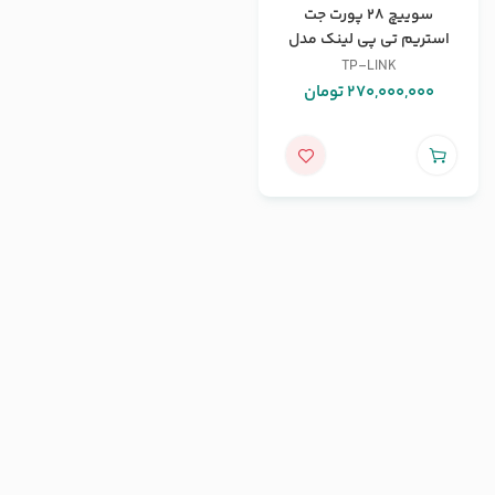
سوییچ 28 پورت جت
استریم تی پی لینک مدل
T3700G-28TQ
TP-LINK
270,000,000
تومان