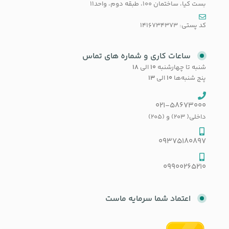
بست کیا، ساختمان 100، طبقه دوم، واحد11
کد پستی: 1416734373
ساعات کاری و شماره های تماس
شنبه تا چهارشنبه
۱۰
الی
۱۸
پنج شنبه‌ها
۱۰
الی
۱۳
021-58673000
داخلی( 203) و (205)
09375180897
09900265210
اعتماد شما سرمایه ماست