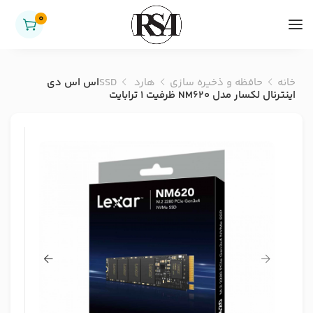
0
خانه
حافظه و ذخیره سازی
هارد SSD
اس اس دی
اینترنال لکسار مدل NM620 ظرفیت 1 ترابایت