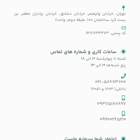
تهران، خیابان ولیعصر، خیابان دمشق، خیابان برادران مظفر، بن
بست کیا، ساختمان 100، طبقه دوم، واحد11
کد پستی: 1416734373
ساعات کاری و شماره های تماس
شنبه تا چهارشنبه
۱۰
الی
۱۸
پنج شنبه‌ها
۱۰
الی
۱۳
021-58673000
داخلی( 203) و (205)
09375180897
09900265210
اعتماد شما سرمایه ماست