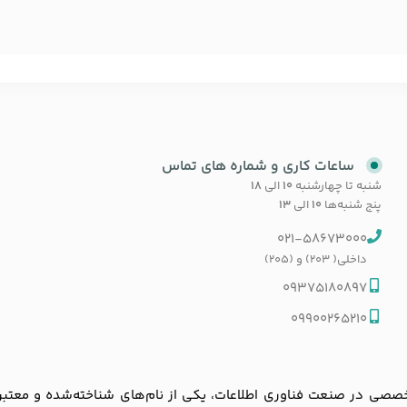
ساعات کاری و شماره های تماس
شنبه تا چهارشنبه
۱۰
الی
۱۸
پنج شنبه‌ها
۱۰
الی
۱۳
021-58673000
داخلی( 203) و (205)
09375180897
09900265210
ی در صنعت فناوری اطلاعات، یکی از نام‌های شناخته‌شده و معتبر در با