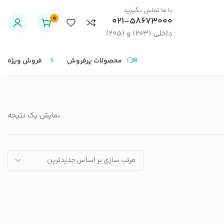
با ما تماس بگیرید
0
021-58673000
داخلی (203) و (205)
محصولات پرفروش
فروش ویژه
نمایش یک نتیجه