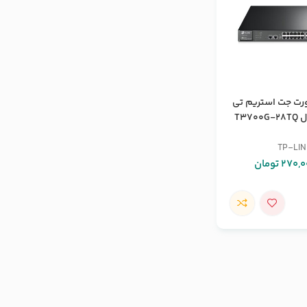
یچ 28 پورت جت استریم تی
T37
TP-LI
270,0
تومان