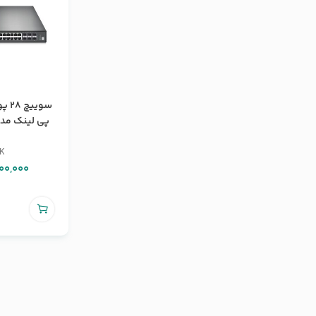
سوی
پی لینک مدل 00G-28TQ
NK
00,000