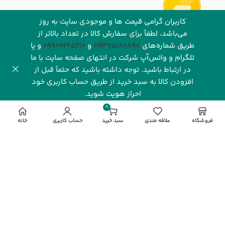
کاربران گرامی قیمت ها و موجودی سایت به روز
می‌باشد، لطفاً برای سفارش کالا در تعداد بالاتر از
طریق شماره‌های‌
09375180897
و
09900265210
و یا
تلگرام و واتس‌آپ شرکت در انتهای صفحه سایت با ما
در ارتباط باشید. توجه داشته باشید که حتماً قبل از
افزودن کالا به سبد خرید از طریق حساب کاربری خود
شرکت رهاورد سرزمین البرز با بیش از یک دهه فعالیت مستمر و
احراز هویت شوید.
تخصصی در صنعت فناوری اطلاعات، یکی از نام‌های شناخته‌شده
0
و معتبر در بازار دیجیتال ایران به شمار می‌رود. این شرکت با
مورد
فروشگاه
علاقه مندی
سبد خرید
حساب کاربری
خانه
تمرکز بر ارائه محصولات باکیفیت و خدماتی قابل‌اعتماد، توانسته
جایگاه ویژه‌ای در میان مشتریان، شرکت‌ها و فعالان این حوزه به
دست آورد. رهاورد سرزمین البرز به عنوان نماینده انحصاری
فروش محصولات گیگابایت (
GIGABYTE
) در ایران، نقش کلیدی
در تأمین و پشتیبانی از نیاز بازار به محصولات این برند معتبر
جهانی ایفا می‌کند.
مشاهده بیشتر