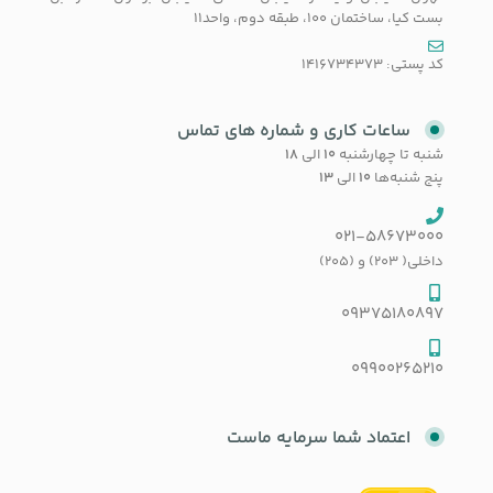
بست کیا، ساختمان 100، طبقه دوم، واحد11
کد پستی: 1416734373
ساعات کاری و شماره های تماس
شنبه تا چهارشنبه
۱۰
الی
۱۸
پنج شنبه‌ها
۱۰
الی
۱۳
021-58673000
داخلی( 203) و (205)
09375180897
09900265210
اعتماد شما سرمایه ماست