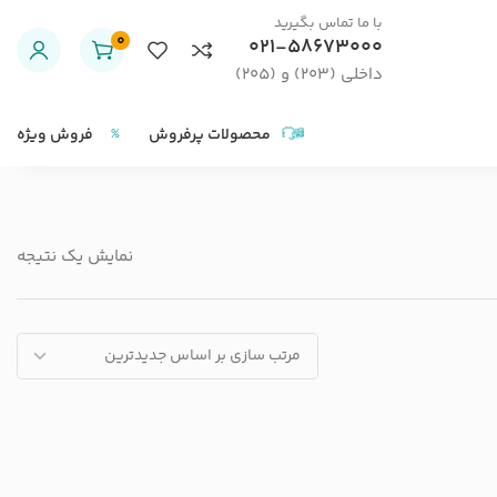
با ما تماس بگیرید
0
021-58673000
داخلی (203) و (205)
محصولات پرفروش
فروش ویژه
نمایش یک نتیجه