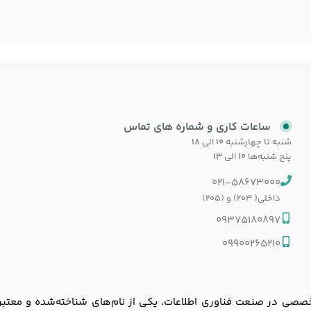
ساعات کاری و شماره های تماس
شنبه تا چهارشنبه
۱۰
الی
۱۸
پنج شنبه‌ها
۱۰
الی
۱۳
021-58673000
داخلی( 203) و (205)
09375180897
09900265210
ی در صنعت فناوری اطلاعات، یکی از نام‌های شناخته‌شده و معتبر در با