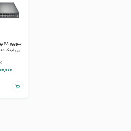
سوی
پی لینک مدل 00G-28TQ
NK
00,000