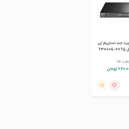
یچ 28 پورت جت استریم تی
T37
TP-LI
270,0
تومان