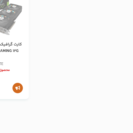
AMING 12G
TE
محصول 