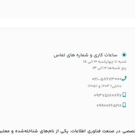
ساعات کاری و شماره های تماس
شنبه تا چهارشنبه
۱۰
الی
۱۸
پنج شنبه‌ها
۱۰
الی
۱۳
021-58673000
داخلی( 203) و (205)
09375180897
09900265210
ی در صنعت فناوری اطلاعات، یکی از نام‌های شناخته‌شده و معتبر در با