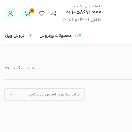
با ما تماس بگیرید
0
021-58673000
داخلی (203) و (205)
محصولات پرفروش
فروش ویژه
نمایش یک نتیجه