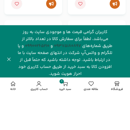
کاربران گرامی قیمت ها و موجودی سایت به روز
اتمام موجودی
اتمام موجودی
می‌باشد، لطفاً برای سفارش کالا در تعداد بالاتر از
طریق شماره‌های‌
09375180897
و
09900265210
و یا
تلگرام و واتس‌آپ شرکت در انتهای صفحه سایت با ما
در ارتباط باشید. توجه داشته باشید که حتماً قبل از
افزودن کالا به سبد خرید از طریق حساب کاربری خود
احراز هویت شوید.
کارت گرافیک گیگابایت
کارت گرافیک گیگابایت
0
GeForce GTX 1660 super
GeForce RTX™ 4060
مورد
فروشگاه
علاقه مندی
سبد خرید
حساب کاربری
خانه
OC 6GB
WINDFORCE OC 8G
GIGABYTE
GIGABYTE
محصول ناموجود است
محصول ناموجود است