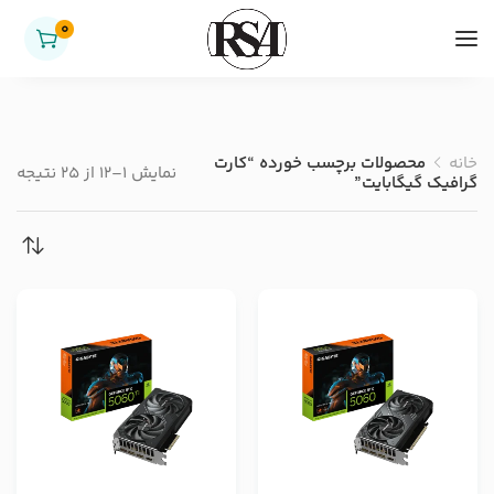
0
خانه
محصولات برچسب خورده “کارت
نمایش 1–12 از 25 نتیجه
گرافیک گیگابایت”