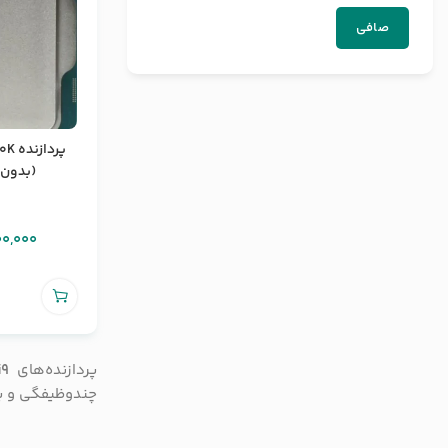
صافی
پردا
(بدون با
00,000
پردازنده‌های
i9
چندوظیفگی و پر