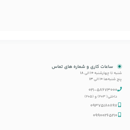
ساعات کاری و شماره های تماس
شنبه تا چهارشنبه
۱۰
الی
۱۸
پنج شنبه‌ها
۱۰
الی
۱۳
021-58673000
داخلی( 203) و (205)
09375180897
09900265210