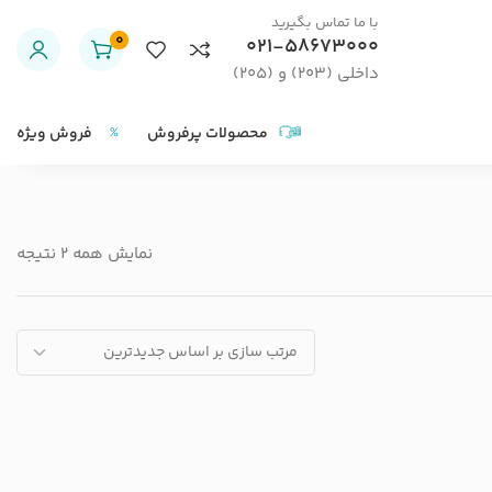
با ما تماس بگیرید
0
021-58673000
داخلی (203) و (205)
محصولات پرفروش
فروش ویژه
نمایش همه 2 نتیجه