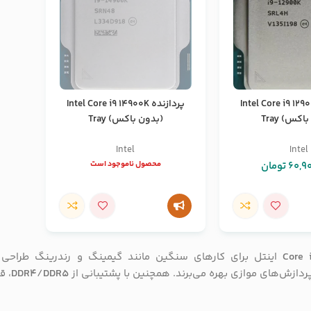
زنده Intel Core i9 12900K
پردازنده Intel Core i9 14900K
کس) Tray
(بدون باکس) Tray
Intel
Intel
60,9
تومان
محصول ناموجود است
Core 
اینتل برای کارهای سنگین مانند گیمینگ و رندرینگ طراحی شد
دازش‌های موازی بهره می‌برند. همچنین با پشتیبانی از
DDR5
/
DDR4
، ق