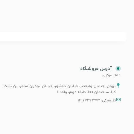
آدرس فروشگاه
دفتر مرکزی
تهران، خیابان ولیعصر، خیابان دمشق، خیابان برادران مظفر، بن بست
کیا، ساختمان 100، طبقه دوم، واحد11
کد پستی: 1416734373