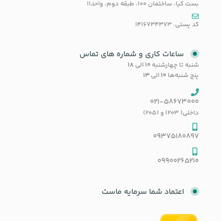
بست کیا، ساختمان 100، طبقه دوم، واحد11
کد پستی: 1416734373
ساعات کاری و شماره های تماس
شنبه تا چهارشنبه
۱۰
الی
۱۸
پنج شنبه‌ها
۱۰
الی
۱۳
021-58673000
داخلی( 203) و (205)
09375180897
09900265210
اعتماد شما سرمایه ماست