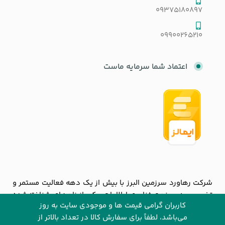
09375180897
09900265210
اعتماد شما سرمایه ماست
شرکت رهاورد سرزمین البرز با بیش از یک دهه فعالیت مستمر و
تخصصی در صنعت فناوری اطلاعات، یکی از نام‌های شناخته‌شده
کاربران گرامی قیمت ها و موجودی سایت به روز
و معتبر در بازار دیجیتال ایران به شمار می‌رود. این شرکت با
می‌باشد، لطفاً برای سفارش کالا در تعداد بالاتر از
تمرکز بر ارائه محصولات باکیفیت و خدماتی قابل‌اعتماد، توانسته