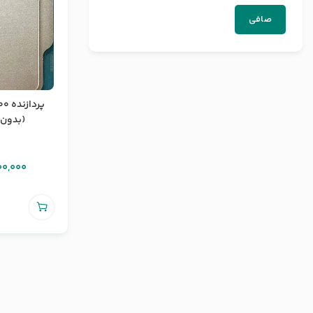
صافی
پردا
(بدون با
00,000