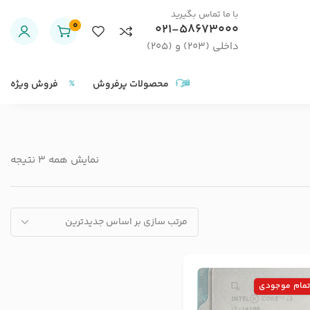
با ما تماس بگیرید
0
021-58673000
داخلی (203) و (205)
محصولات پرفروش
فروش ویژه
نمایش همه 3 نتیجه
تمام موجودی