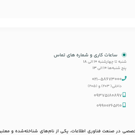
ساعات کاری و شماره های تماس
شنبه تا چهارشنبه
۱۰
الی
۱۸
پنج شنبه‌ها
۱۰
الی
۱۳
021-58673000
داخلی( 203) و (205)
09375180897
09900265210
ی در صنعت فناوری اطلاعات، یکی از نام‌های شناخته‌شده و معتبر در با