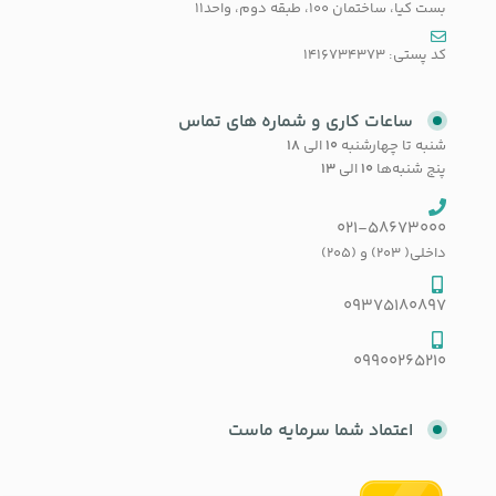
بست کیا، ساختمان 100، طبقه دوم، واحد11
کد پستی: 1416734373
ساعات کاری و شماره های تماس
شنبه تا چهارشنبه
۱۰
الی
۱۸
پنج شنبه‌ها
۱۰
الی
۱۳
021-58673000
داخلی( 203) و (205)
09375180897
09900265210
اعتماد شما سرمایه ماست