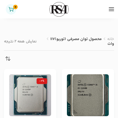
0
خانه
محصول توان مصرفی (توربو)
117
نمایش همه 2 نتیجه
وات
-2%