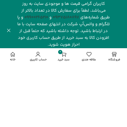
کاربران گرامی قیمت ها و موجودی سایت به روز
می‌باشد، لطفاً برای سفارش کالا در تعداد بالاتر از
طریق شماره‌های‌
09375180897
و
09900265210
و یا
تلگرام و واتس‌آپ شرکت در انتهای صفحه سایت با ما
در ارتباط باشید. توجه داشته باشید که حتماً قبل از
افزودن کالا به سبد خرید از طریق حساب کاربری خود
احراز هویت شوید.
شرکت رهاورد سرزمین البرز با بیش از یک دهه فعالیت مستمر و
0
تخصصی در صنعت فناوری اطلاعات، یکی از نام‌های شناخته‌شده
مورد
فروشگاه
علاقه مندی
سبد خرید
حساب کاربری
خانه
و معتبر در بازار دیجیتال ایران به شمار می‌رود. این شرکت با
تمرکز بر ارائه محصولات باکیفیت و خدماتی قابل‌اعتماد، توانسته
جایگاه ویژه‌ای در میان مشتریان، شرکت‌ها و فعالان این حوزه به
دست آورد. رهاورد سرزمین البرز به عنوان نماینده انحصاری
فروش محصولات گیگابایت (
GIGABYTE
) در ایران، نقش کلیدی
در تأمین و پشتیبانی از نیاز بازار به محصولات این برند معتبر
جهانی ایفا می‌کند.
مشاهده بیشتر