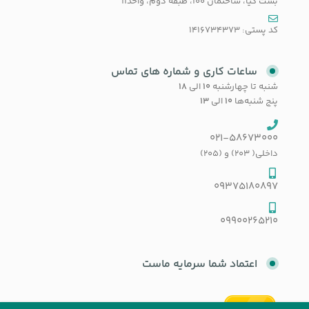
بست کیا، ساختمان 100، طبقه دوم، واحد11
کد پستی: 1416734373
ساعات کاری و شماره های تماس
شنبه تا چهارشنبه
۱۰
الی
۱۸
پنج شنبه‌ها
۱۰
الی
۱۳
021-58673000
داخلی( 203) و (205)
09375180897
09900265210
اعتماد شما سرمایه ماست