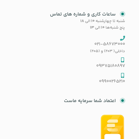
ساعات کاری و شماره های تماس
شنبه تا چهارشنبه
۱۰
الی
۱۸
پنج شنبه‌ها
۱۰
الی
۱۳
021-58673000
داخلی( 203) و (205)
09375180897
09900265210
اعتماد شما سرمایه ماست