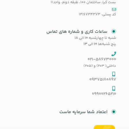
بست کیا، ساختمان 100، طبقه دوم، واحد11
کد پستی: 1416734373
ساعات کاری و شماره های تماس
شنبه تا چهارشنبه
۱۰
الی
۱۸
پنج شنبه‌ها
۱۰
الی
۱۳
021-58673000
داخلی( 203) و (205)
09375180897
09900265210
اعتماد شما سرمایه ماست