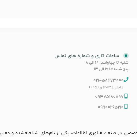
ساعات کاری و شماره های تماس
شنبه تا چهارشنبه
۱۰
الی
۱۸
پنج شنبه‌ها
۱۰
الی
۱۳
021-58673000
داخلی( 203) و (205)
09375180897
09900265210
ی در صنعت فناوری اطلاعات، یکی از نام‌های شناخته‌شده و معتبر در با