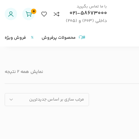
با ما تماس بگیرید
0
021-58673000
داخلی (203) و (205)
محصولات پرفروش
فروش ویژه
نمایش همه 2 نتیجه