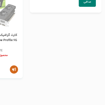
صافی
 Profile 6G
TE
محصول 