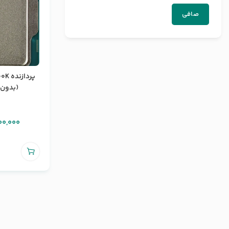
صافی
پرداز
(بدون با
00,000