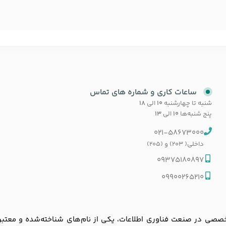
ساعات کاری و شماره های تماس
شنبه تا چهارشنبه
۱۰
الی
۱۸
پنج شنبه‌ها
۱۰
الی
۱۳
021-58673000
داخلی( 203) و (205)
09375180897
09900265210
ی در صنعت فناوری اطلاعات، یکی از نام‌های شناخته‌شده و معتبر در با