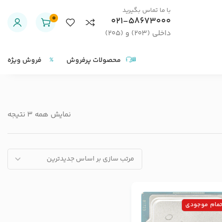
با ما تماس بگیرید
0
021-58673000
داخلی (203) و (205)
محصولات پرفروش
فروش ویژه
نمایش همه 3 نتیجه
تمام موجودی