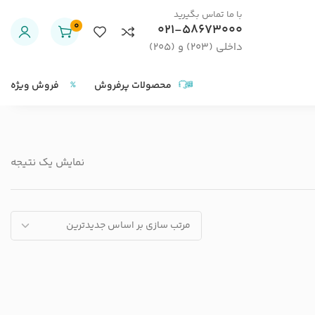
با ما تماس بگیرید
0
021-58673000
داخلی (203) و (205)
محصولات پرفروش
فروش ویژه
نمایش یک نتیجه