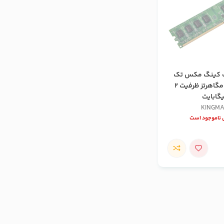
 کینگ مکس تک
کاناله 800 مگاهرتز ظرفیت 2
گابایت
KINGM
ناموجود است