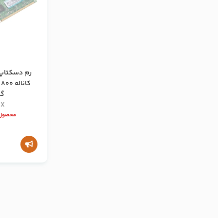
رم دسکتاپ
گی
AX
محصول 