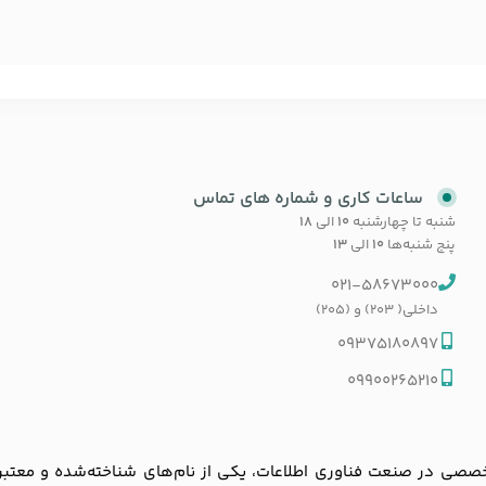
ساعات کاری و شماره های تماس
شنبه تا چهارشنبه
۱۰
الی
۱۸
پنج شنبه‌ها
۱۰
الی
۱۳
021-58673000
داخلی( 203) و (205)
09375180897
09900265210
ی در صنعت فناوری اطلاعات، یکی از نام‌های شناخته‌شده و معتبر در با