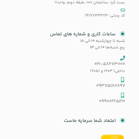
بست کیا، ساختمان 100، طبقه دوم، واحد11
کد پستی: 1416734373
ساعات کاری و شماره های تماس
شنبه تا چهارشنبه
۱۰
الی
۱۸
پنج شنبه‌ها
۱۰
الی
۱۳
021-58673000
داخلی( 203) و (205)
09375180897
09900265210
اعتماد شما سرمایه ماست