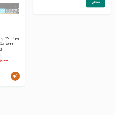
صافی
رم دسکتاپ ک
گی
l
محصول 