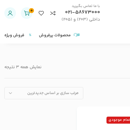
با ما تماس بگیرید
0
021-58673000
داخلی (203) و (205)
محصولات پرفروش
فروش ویژه
نمایش همه 3 نتیجه
تمام موجودی