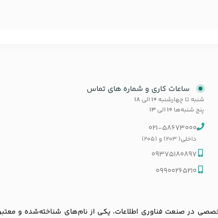
ساعات کاری و شماره های تماس
شنبه تا چهارشنبه
۱۰
الی
۱۸
پنج شنبه‌ها
۱۰
الی
۱۳
021-58673000
داخلی( 203) و (205)
09375180897
09900265210
ی در صنعت فناوری اطلاعات، یکی از نام‌های شناخته‌شده و معتبر در با