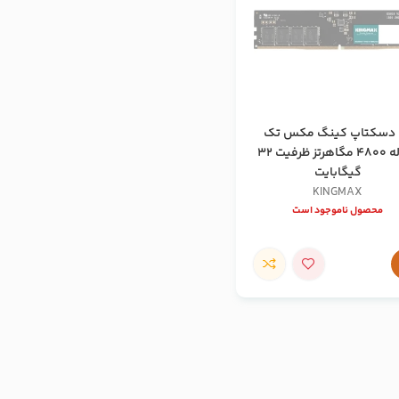
 دسکتاپ کینگ مکس تک
کاناله 4800 مگاهرتز ظرفیت 32
گیگابایت
KINGMAX
محصول ناموجود است