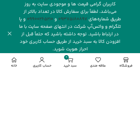
کاربران گرامی قیمت ها و موجودی سایت به روز
می‌باشد، لطفاً برای سفارش کالا در تعداد بالاتر از
طریق شماره‌های‌
09375180897
و
09900265210
و یا
تلگرام و واتس‌آپ شرکت در انتهای صفحه سایت با ما
در ارتباط باشید. توجه داشته باشید که حتماً قبل از
افزودن کالا به سبد خرید از طریق حساب کاربری خود
احراز هویت شوید.
شرکت رهاورد سرزمین البرز با بیش از یک دهه فعالیت مستمر و
0
تخصصی در صنعت فناوری اطلاعات، یکی از نام‌های شناخته‌شده
مورد
فروشگاه
علاقه مندی
سبد خرید
حساب کاربری
خانه
و معتبر در بازار دیجیتال ایران به شمار می‌رود. این شرکت با
تمرکز بر ارائه محصولات باکیفیت و خدماتی قابل‌اعتماد، توانسته
جایگاه ویژه‌ای در میان مشتریان، شرکت‌ها و فعالان این حوزه به
دست آورد. رهاورد سرزمین البرز به عنوان نماینده انحصاری
فروش محصولات گیگابایت (
GIGABYTE
) در ایران، نقش کلیدی
در تأمین و پشتیبانی از نیاز بازار به محصولات این برند معتبر
جهانی ایفا می‌کند.
مشاهده بیشتر