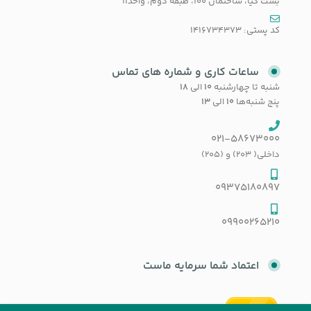
بست کیا، ساختمان 100، طبقه دوم، واحد11
کد پستی: 1416734373
ساعات کاری و شماره های تماس
شنبه تا چهارشنبه
۱۰
الی
۱۸
پنج شنبه‌ها
۱۰
الی
۱۳
021-58673000
داخلی( 203) و (205)
09375180897
09900265210
اعتماد شما سرمایه ماست