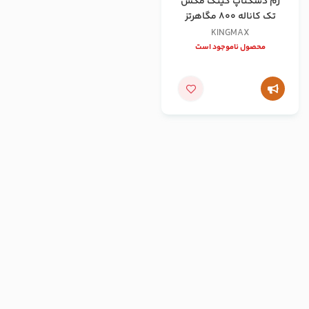
رم دسکتاپ کینگ مکس
تک کاناله 800 مگاهرتز
ظرفیت 2 گیگابایت
KINGMAX
محصول ناموجود است