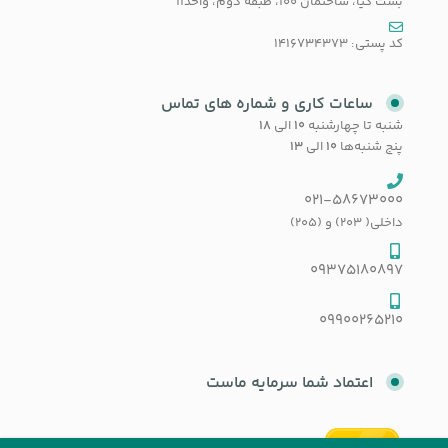
بست کیا، ساختمان 100، طبقه دوم، واحد11
کد پستی: 1416734373
ساعات کاری و شماره های تماس
شنبه تا چهارشنبه
۱۰
الی
۱۸
پنج شنبه‌ها
۱۰
الی
۱۳
021-58673000
داخلی( 203) و (205)
09375180897
09900265210
اعتماد شما سرمایه ماست