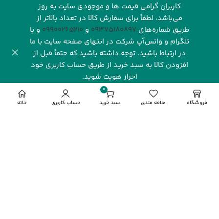
کاربران گرامی قیمت ها و موجودی سایت به روز
می‌باشد، لطفاً برای سفارش کالا در تعداد بالاتر از
طریق شماره‌های‌
09375180897
و
09900265210
و یا
تلگرام و واتس‌آپ شرکت در انتهای صفحه سایت با ما
در ارتباط باشید. توجه داشته باشید که حتماً قبل از
افزودن کالا به سبد خرید از طریق حساب کاربری خود
احراز هویت شوید.
شرکت رهاورد سرزمین البرز با بیش از یک دهه فعالیت مستمر و
0
تخصصی در صنعت فناوری اطلاعات، یکی از نام‌های شناخته‌شده
مورد
فروشگاه
علاقه مندی
سبد خرید
حساب کاربری
خانه
و معتبر در بازار دیجیتال ایران به شمار می‌رود. این شرکت با
تمرکز بر ارائه محصولات باکیفیت و خدماتی قابل‌اعتماد، توانسته
جایگاه ویژه‌ای در میان مشتریان، شرکت‌ها و فعالان این حوزه به
دست آورد. رهاورد سرزمین البرز به عنوان نماینده انحصاری
فروش محصولات گیگابایت (
GIGABYTE
) در ایران، نقش کلیدی
در تأمین و پشتیبانی از نیاز بازار به محصولات این برند معتبر
جهانی ایفا می‌کند.
مشاهده بیشتر